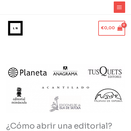
Ir
al
contenido
€
0,00
¿Cómo abrir una editorial?