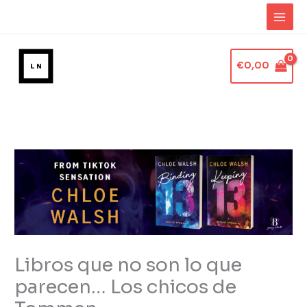
Ir
al
contenido
€
0,00
Libros que no son lo que
parecen… Los chicos de