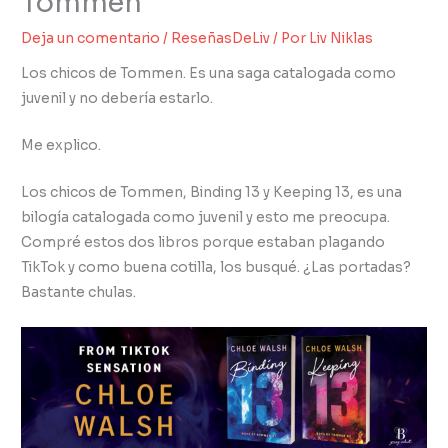
Tommen
Deja un comentario
/
ReseñasDeLiv
/ Por
Liv Niklas
Los chicos de Tommen. Es una saga catalogada como
juvenil y no debería estarlo.
Me explico.
Los chicos de Tommen, Binding 13 y Keeping 13, es una
bilogía catalogada como juvenil y esto me preocupa.
Compré estos dos libros porque estaban plagando
TikTok y como buena cotilla, los busqué. ¿Las portadas?
Bastante chulas.