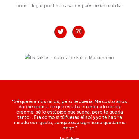
como llegar por fin a casa después de un mal día.
T
I
w
n
i
s
t
t
t
a
e
g
r
r
a
m
"Sé que éramos niños, pero te quería. Me costó años
darme cuenta de que estaba enamorado de ti y
créeme, sé lo estúpido que suena, pero te quería
tanto… Era como si tú fueras el sol y yo te habría
mirado con gusto, aunque eso significara quedarme
ciego."