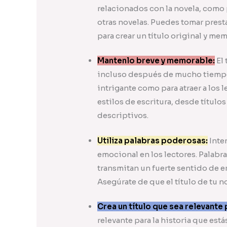
relacionados con la novela, como 
otras novelas. Puedes tomar presta
para crear un título original y me
Mantenlo breve y memorable:
El 
incluso después de mucho tiempo.
intrigante como para atraer a los
estilos de escritura, desde título
descriptivos.
Utiliza palabras poderosas:
Inte
emocional en los lectores. Palab
transmitan un fuerte sentido de 
Asegúrate de que el título de tu n
Crea un título que sea relevante p
relevante para la historia que est