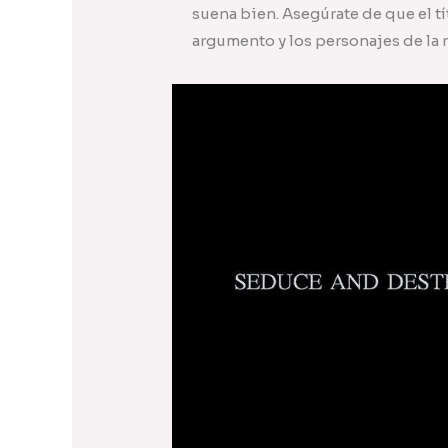
suena bien. Asegúrate de que el t
argumento y los personajes de la 