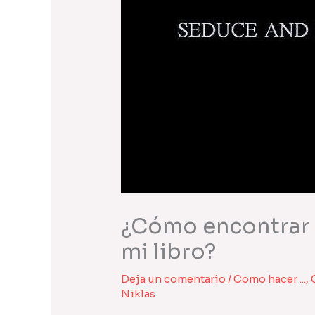
¿Cómo encontrar e
mi libro?
Deja un comentario
/
Como hacer ...
,
Niklas