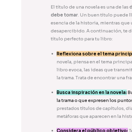
El título de una novela es una de las
d
debe tomar
. Un buen título puede ll
esencia de la historia, mientras que 
desapercibido. A continuación, te 
título perfecto para tu libro:
Reflexiona sobre el tema princip
novela, piensa en el tema principa
libro evoca, las ideas que transm
la trama. Trata de encontrar una f
Busca inspiración en la novela:
Bu
la trama o que expresen los punto
prestados títulos de capítulos, d
metáforas que aparecen en la histo
Considera el público objetivo:
T