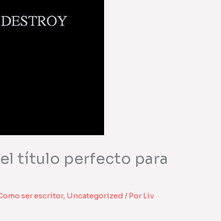
l título perfecto para
Como ser escritor
,
Uncategorized
/ Por
Liv