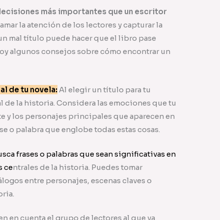
ecisiones más importantes que un escritor
amar la atención de los lectores y capturar la
un mal título puede hacer que el libro pase
doy algunos consejos sobre cómo encontrar un
al de tu novela:
Al elegir un título para tu
l de la historia. Considera las emociones que tu
ite y los personajes principales que aparecen en
rase o palabra que englobe todas estas cosas.
sca frases o palabras que sean significativas en
s ce
ntrales de la historia. Puedes tomar
iálogos entre personajes, escenas claves o
ria.
en en cuenta el grupo de lectores al que va